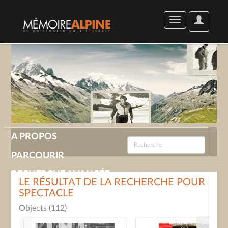
User
Toggle
Options
navigation
A PROPOS
PARCOURIR
RECHERCHE AVANCÉE
LE RÉSULTAT DE LA RECHERCHE POUR
SPECTACLE
GALERIE
Objects (112)
CONTACT