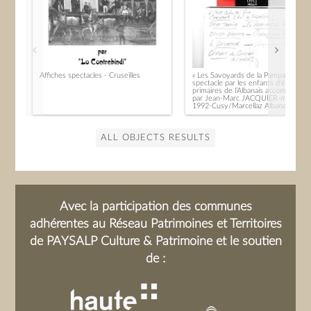
Affiches spectacles - Cruseilles
« Les Savoyards de la Pampa »,
spectacle par les enfants d’écoles
primaires de l’Albanais accompagnés
par Jean-Marc JACQUIER-mars
1992-Cusy/Marcellaz Albanais
ALL OBJECTS RESULTS
Avec la participation des communes
adhérentes au Réseau Patrimoines et Territoires
de PAYSALP Culture & Patrimoine et le soutien
de :