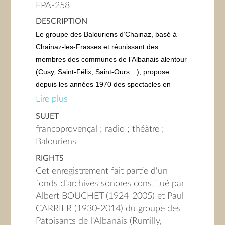
FPA-258
DESCRIPTION
Le groupe des Balouriens d’Chainaz, basé à
Chainaz-les-Frasses et réunissant des
membres des communes de l’Albanais alentour
(Cusy, Saint-Félix, Saint-Ours…), propose
depuis les années 1970 des spectacles en
francoprovençal avec pièces (souvent écrites
Lire plus
ces dernières années par Gérard BRUNIER, né
SUJET
en 1949 et ancien instituteur originaire de
francoprovençal ; radio ; théâtre ;
Cusy), histoires drôles et chansons. Leurs
Balouriens
« campagnes » (tournées) hivernales les
RIGHTS
emmènent dans de nombreux villages de
Cet enregistrement fait partie d'un
Savoie (une dizaine de dates par an).
fonds d'archives sonores constitué par
Cette cassette est la captation d’une émission
Albert BOUCHET (1924-2005) et Paul
de la Radio Suisse Romande consacrée aux
CARRIER (1930-2014) du groupe des
Balouriens.
Patoisants de l'Albanais (Rumilly,