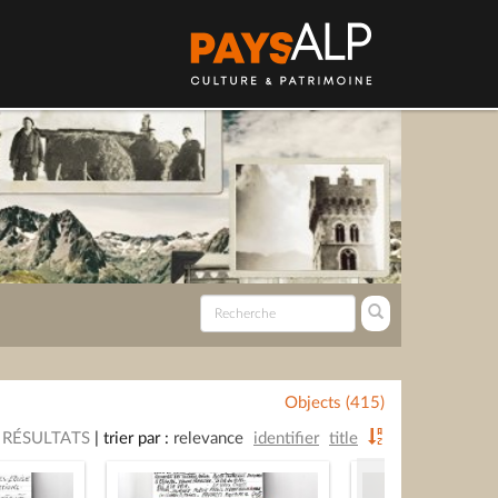
Objects (415)
 RÉSULTATS
|
trier par :
relevance
identifier
title