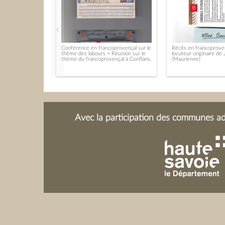
Conférence en francoprovençal sur le
Récits en francoprove
thème des labours + Réunion sur le
locuteur originaire de 
thème du francoprovençal à Conflans.
(Maurienne)
Avec la participation des communes adh