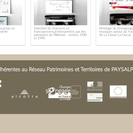
nçal par un
Sélection de chansons en
Montage de témoignages
Jarrier
francoprovençal interprétées par des
musiques autour du fra
patoisants de l’Albanais - années 1980
de La Clusaz-La Clusaz
et 1990
érentes au Réseau Patrimoines et Territoires de PAYSALP 